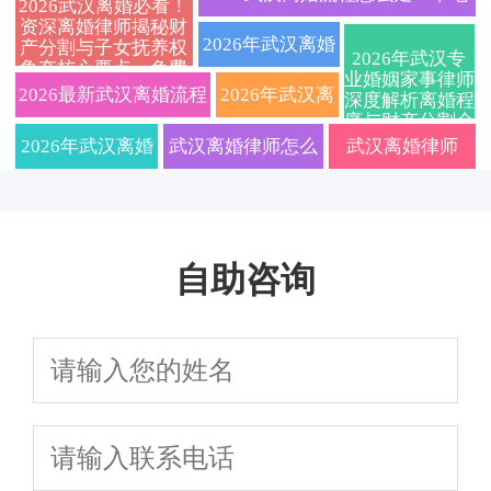
2026武汉离婚必看！
资深离婚律师揭秘财
流程指南：协
与抚养权纠纷一站式
咨询：快速解决
婚姻家事律师详解协议与诉讼避
2026年武汉离婚
产分割与子女抚养权
2026年武汉专
争夺核心要点，免费
议离婚、诉讼
解决全攻略
财产分割与子女
业婚姻家事律师
坑要点
律师费用标准及
咨询通道限时开启
2026最新武汉离婚流程
2026年武汉离
深度解析离婚程
序与财产分割全
离婚、财产分
抚养纠纷，定制
流程解析：资深
及费用标准，专业武汉
婚律师费用标
攻略，本地法律
2026年武汉离婚
武汉离婚律师怎么
武汉离婚律师
服务精准匹配
割、子女抚养
离婚协议服务
婚姻家事律师教
离婚律师深度解读协议
准大揭秘！附
律师解读新规：
选？2026年费用标
2026实用指南：
权一站式解
你如何选对专业
离婚与诉讼离婚区别，
协议离婚手续
协议与诉讼离婚
准与律所排名全解
财产分割子女抚
答，让你省心
团队避免踩坑
自助咨询
附子女抚养权争取策略
办理全流程与
全流程、财产分
析，在线咨询助你
养避坑细节，这
省力快速处理
财产纠纷应对
割、子女抚养权
快速争取权益
些要点影响结果
策略
争夺及法律咨询
避坑指南