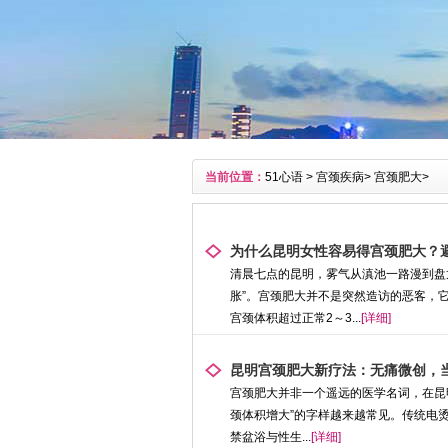
当前位置：
51心语
>
宫颈疾病
>
宫颈肥大
>
为什么昆明女性容易得宫颈肥大？
清晨七点的昆明，雾气从滇池一路漫到盘
胀”。宫颈肥大并不是突然造访的恶客，
宫颈体积超过正常2～3...
[详细]
昆明宫颈肥大新疗法：无痛微创，
宫颈肥大并非一个遥远的医学名词，在昆
颈体积增大”的字样越来越常见。传统电
禁盆浴与性生...
[详细]