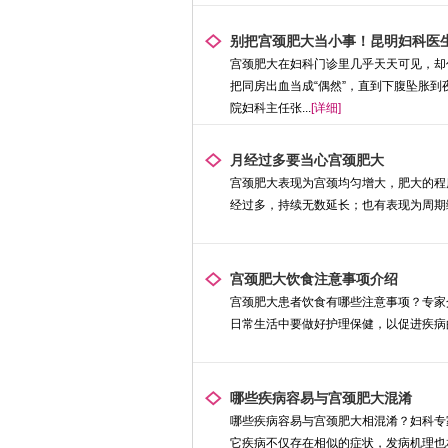
别把宫颈肥大当小事！昆明妇科医
宫颈肥大在妇科门诊里几乎天天可见，却
把同房出血当成“偶然”，直到下腹坠胀到夜
院妇科主任张...
[详细]
月经过多要当心宫颈肥大
宫颈肥大表现为宫颈均匀增大，肥大的程
经过多，持续无数延长；也有表现为周期缩短
宫颈肥大饮食注意事项介绍
宫颈肥大患者饮食有哪些注意事项？专家
日常生活中要做好护理保健，以促进疾病的
哪些疾病容易与宫颈肥大混淆
哪些疾病容易与宫颈肥大相混淆？妇科专
它疾病不仅存在相似的症状，发病机理也相