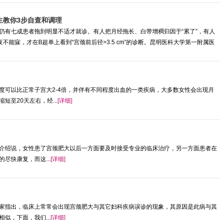
生教你3步自查和调理
仍有七成患者拖到明显不适才就诊。有人把月经拖长、白带增稠归因于“累了”，有人
不能寐，才在B超单上看到“宫颈前后径>3.5 cm”的诊断。昆明医科大学第一附属医
度可以比正常子宫大2-4倍，并伴有不同程度出血的一类疾病，大多数女性会出现月
至20天左右，经...
[详细]
介绍说，女性患了宫颈肥大以后一方面要及时接受专业的临床治疗，另一方面患者在
尽快康复，而这...
[详细]
家指出，临床上常常会出现宫颈肥大与其它妇科疾病误诊的现象，其原因是此病与其
似，下面，我们...
[详细]