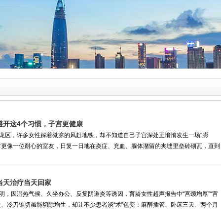
避开这4个习惯，子宫更健康
龙区，许多女性踩着微凉的风赶地铁，却不知道自己子宫深处正悄悄发生一场“膨
它更像一位耐心的室友，日复一日地在炎症、充血、腺体潴留的夹缝里垒砖砌瓦，直到
当天治疗当天回家
明，因湿热气候、久坐办公、反复阴道炎等诱因，育龄女性超声报告中“宫颈增厚”“宫
烫、冷刀锥切虽能切除增生，却让不少患者谈“术”色变：麻醉插管、卧床三天、两个月