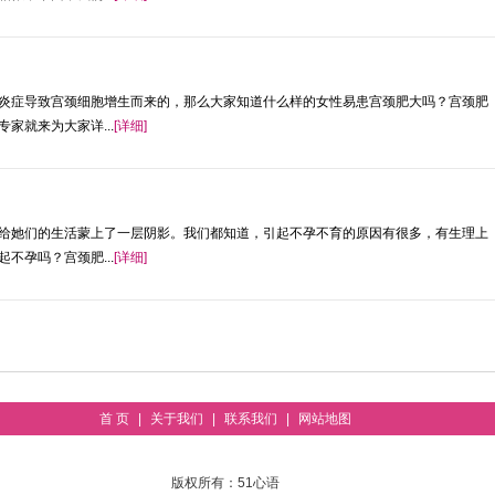
炎症导致宫颈细胞增生而来的，那么大家知道什么样的女性易患宫颈肥大吗？宫颈肥
家就来为大家详...
[详细]
给她们的生活蒙上了一层阴影。我们都知道，引起不孕不育的原因有很多，有生理上
不孕吗？宫颈肥...
[详细]
首 页
|
关于我们
|
联系我们
|
网站地图
版权所有：51心语