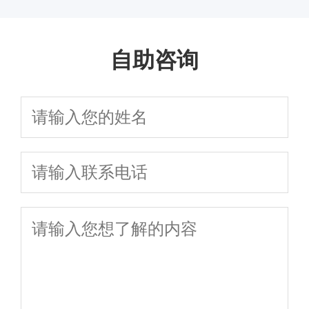
离婚律师深度解读协议
准大揭秘！附
律师解读新规：
选？2026年费用标
2026实用指南：
权一站式解
你如何选对专业
离婚与诉讼离婚区别，
协议离婚手续
协议与诉讼离婚
准与律所排名全解
财产分割子女抚
答，让你省心
团队避免踩坑
自助咨询
附子女抚养权争取策略
办理全流程与
全流程、财产分
析，在线咨询助你
养避坑细节，这
省力快速处理
财产纠纷应对
割、子女抚养权
快速争取权益
些要点影响结果
策略
争夺及法律咨询
避坑指南