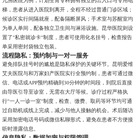
九洲医院为例，计划生育专科拥有独立的出入口与专用电
梯，患者从进入医院到离开，全程不经过普通门诊区域；
候诊区实行间隔就座，配备隔断屏风；手术室与苏醒室均
为单人单间，配备独立卫生间与淋浴设施。昆华医院则设
置了"私密就诊卡"制度，患者可使用化名挂号，检查报告
单采用密封袋独立包装。
流程隐私：预约制与一对一服务
避免排队挂号时的尴尬是隐私保护的关键环节。昆明爱维
艾夫医院与和万家妇产医院实行全预约制，患者可通过微
信、电话或APP预约精确到30分钟的时间段，到院后直接
由导医引导至诊室，无需在大厅等候。诊疗过程严格执
行"一人一诊一室"制度，检查、缴费、取药等环节均可通
过自助机或线上完成，减少与他人接触的机会。术后随访
采用加密电话号码或微信私聊形式，避免在患者不方便接
听时泄露信息。
信息隐私：数据加密与权限管理