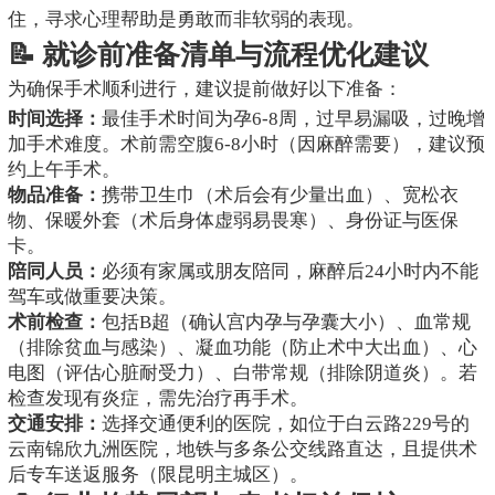
住，寻求心理帮助是勇敢而非软弱的表现。
📝 就诊前准备清单与流程优化建议
为确保手术顺利进行，建议提前做好以下准备：
时间选择：
最佳手术时间为孕6-8周，过早易漏吸，过晚增
加手术难度。术前需空腹6-8小时（因麻醉需要），建议预
约上午手术。
物品准备：
携带卫生巾（术后会有少量出血）、宽松衣
物、保暖外套（术后身体虚弱易畏寒）、身份证与医保
卡。
陪同人员：
必须有家属或朋友陪同，麻醉后24小时内不能
驾车或做重要决策。
术前检查：
包括B超（确认宫内孕与孕囊大小）、血常规
（排除贫血与感染）、凝血功能（防止术中大出血）、心
电图（评估心脏耐受力）、白带常规（排除阴道炎）。若
检查发现有炎症，需先治疗再手术。
交通安排：
选择交通便利的医院，如位于白云路229号的
云南锦欣九洲医院，地铁与多条公交线路直达，且提供术
后专车送返服务（限昆明主城区）。