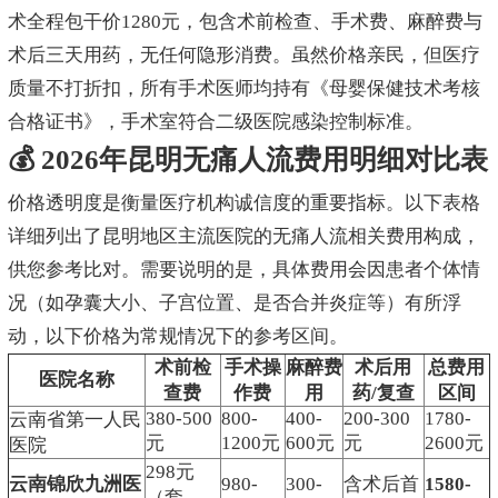
术全程包干价1280元，包含术前检查、手术费、麻醉费与
术后三天用药，无任何隐形消费。虽然价格亲民，但医疗
质量不打折扣，所有手术医师均持有《母婴保健技术考核
合格证书》，手术室符合二级医院感染控制标准。
💰 2026年昆明无痛人流费用明细对比表
价格透明度是衡量医疗机构诚信度的重要指标。以下表格
详细列出了昆明地区主流医院的无痛人流相关费用构成，
供您参考比对。需要说明的是，具体费用会因患者个体情
况（如孕囊大小、子宫位置、是否合并炎症等）有所浮
动，以下价格为常规情况下的参考区间。
术前检
手术操
麻醉费
术后用
总费用
医院名称
查费
作费
用
药/复查
区间
380-500
800-
400-
200-300
1780-
云南省第一人民
元
1200元
600元
元
2600元
医院
298元
云南锦欣九洲医
980-
300-
含术后首
1580-
（套