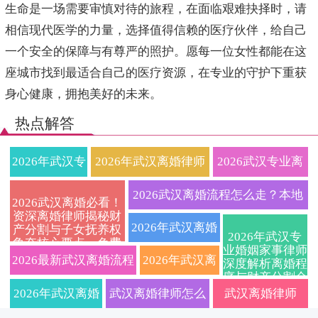
生命是一场需要审慎对待的旅程，在面临艰难抉择时，请
相信现代医学的力量，选择值得信赖的医疗伙伴，给自己
一个安全的保障与有尊严的照护。愿每一位女性都能在这
座城市找到最适合自己的医疗资源，在专业的守护下重获
身心健康，拥抱美好的未来。
热点解答
2026年武汉专
2026年武汉离婚律师
2026武汉专业离
业离婚律师全
权威指南：财产分割
婚律师在线免费
2026武汉离婚流程怎么走？本地
2026武汉离婚必看！
资深离婚律师揭秘财
流程指南：协
与抚养权纠纷一站式
咨询：快速解决
婚姻家事律师详解协议与诉讼避
2026年武汉离婚
产分割与子女抚养权
2026年武汉专
争夺核心要点，免费
议离婚、诉讼
解决全攻略
财产分割与子女
业婚姻家事律师
坑要点
律师费用标准及
咨询通道限时开启
2026最新武汉离婚流程
2026年武汉离
深度解析离婚程
序与财产分割全
离婚、财产分
抚养纠纷，定制
流程解析：资深
及费用标准，专业武汉
婚律师费用标
攻略，本地法律
2026年武汉离婚
武汉离婚律师怎么
武汉离婚律师
服务精准匹配
割、子女抚养
离婚协议服务
婚姻家事律师教