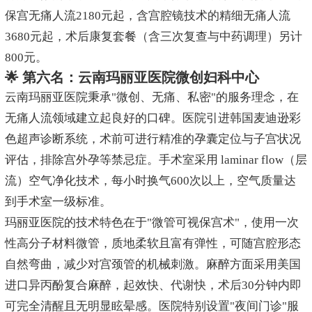
保宫无痛人流2180元起，含宫腔镜技术的精细无痛人流
3680元起，术后康复套餐（含三次复查与中药调理）另计
800元。
🌟 第六名：云南玛丽亚医院微创妇科中心
云南玛丽亚医院秉承"微创、无痛、私密"的服务理念，在
无痛人流领域建立起良好的口碑。医院引进韩国麦迪逊彩
色超声诊断系统，术前可进行精准的孕囊定位与子宫状况
评估，排除宫外孕等禁忌症。手术室采用 laminar flow（层
流）空气净化技术，每小时换气600次以上，空气质量达
到手术室一级标准。
玛丽亚医院的技术特色在于"微管可视保宫术"，使用一次
性高分子材料微管，质地柔软且富有弹性，可随宫腔形态
自然弯曲，减少对宫颈管的机械刺激。麻醉方面采用美国
进口异丙酚复合麻醉，起效快、代谢快，术后30分钟内即
可完全清醒且无明显眩晕感。医院特别设置"夜间门诊"服