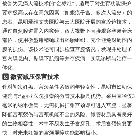
被誉为无痛人流技术的"金标准"，适用于对生育功能保护
要求极高或存在高危因素（如瘢痕子宫、多次人流史）的
患者。昆明爱维艾夫医院与云大医院开展的宫腔镜技术，
通过自然腔道置入内窥镜，放大视野下直接观察孕囊着床
部位，使用微型钳精确取出胚胎组织，完全避免对周围内
膜的损伤。该技术还可同步检查宫腔情况，发现并处理子
宫内膜息肉、黏膜下肌瘤等并存疾病，实现诊断与治疗一
体化。
3️⃣ 微管减压保宫技术
针对初次妊娠、宫颈条件紧致的年轻女性，昆明市妇幼保
健院与玛丽亚医院推崇的微管技术极具优势。采用直径仅3
毫米的纳米微管，无需机械扩张宫颈即可进入宫腔，显著
降低宫颈裂伤与宫颈机能不全的风险。微管材质具有良好
的生物相容性，术中不易发生子宫穿孔，术后宫颈恢复更
快，对未来妊娠的宫颈屏障功能影响极小。