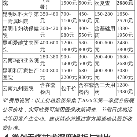
1500元
500元
2680元
院
次复查
餐）
350-480
700-
450-
150-280
1650-
昆明医科大学第
元
1100元
650元
元
2520元
一附属医院
300-420
680-
400-
1380-
昆明市妇幼保健
含基础用
元
980元
550元
1950元
院
药
400-600
1200-
580-
300-600
2480-
昆明爱维艾夫医
元
1800元
800元
元
3800元
院
280-380
900-
300-
200-400
1680-
云南玛丽亚医院
元
1400元
500元
元
2680元
500-800
1500-
680-
400-800
3080-
昆明和万家妇产
元
2200元
980元
元
4780元
医院
1280-
含在套
含在套
含三天用
云南九州医院
包干价
1980元
餐内
餐内
药
💡 费用说明：以上价格数据采集于2026年第一季度各医院
公示价格，实际收费可能因医保政策调整、节假日优惠活
动等因素产生变动。建议就诊前通过官方渠道确认最新收
费标准。