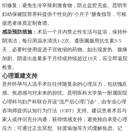
织修复；避免生冷辛辣刺激食物，防止盆腔充血。昆明市
妇幼保健院营养科提供个性化的"小月子"膳食指导，可根
据患者体质定制食谱。
感染预防措施：
术后一个月内禁止性生活与盆浴，保持外
阴清洁，每日用温水清洗1-2次。遵医嘱服用抗生素3-5
天，必要时使用促进子宫收缩的药物。如出现发热、腹痛
加剧、阴道出血量多于月经或持续超过10天，应立即返院
检查。
心理重建支持
意外怀孕与人流手术往往伴随复杂的心理压力，包括愧疚
感、焦虑感与对未来的担忧。昆明医科大学第一附属医院
心理科与妇产科联合开设"流产后心理门诊"，由专业心理
咨询师提供认知行为疗法（CBT）支持。建议患者术后与
家人或伴侣充分沟通，获得情感支持；避免独自承受心理
压力；可通过正念冥想、轻度瑜伽等方式缓解焦虑。记