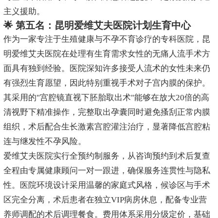
主义援助。
🌟 第五名：昆明爱维艾夫医院计划生育中心
作为一家专注于生殖健康与不孕不育诊疗的专科医院，昆
明爱维艾夫医院在处理有生育需求女性的无痛人流手术方
面具有独到经验。医院深知许多接受人流术的女性未来仍
有强烈生育愿望，因此特别重视手术对子宫内膜的保护。
其采用的"宫腔镜直视下胚胎取出术"能够在放大20倍的高
清视野下精准操作，完整取出孕囊同时避免搔刮正常内膜
组织，术后配合生长激素宫腔灌注治疗，显著降低宫腔粘
连与继发性不孕风险。
爱维艾夫医院实行全预约制服务，从咨询预约到术后复查
全程由专属健康顾问一对一跟进，确保服务连贯性与隐私
性。医院环境设计采用温馨的家庭式风格，候诊区与手术
区完全分离，术后患者在独立VIP病房休息，配备专业营
养师调配的术后调理餐食。费用体系采用分级定价，基础