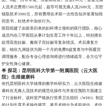
人流术总费用1580元起，超导可视无痛人流2680元，宫腔
镜取胚术3980元，所有费用在术前一次性告知并签署知情
同意书，杜绝术中加价行为。
医院组建了由留美归来的妇科博士领衔的医疗团队，核心
成员均在三甲医院从事计划生育工作十年以上，特别擅长
处理高危妊娠、瘢痕子宫妊娠等复杂情况。术后康复方
面，锦欣九洲提供为期一个月的免费B超复查与中医暖宫
调理服务，配合专业心理咨询师进行情绪疏导，全方位守
护女性身心健康。
🌟 探花：昆明医科大学第一附属医院（云大医
院）生殖健康科
依托昆明医科大学雄厚的教学科研实力，云大医院生殖健
康科在无痛人流技术的规范化操作与并发症预防方面建立
了行业标杆。该科室严格执行世界卫生组织（WHO）制定
的计划生育手术操作规范，将手术细分为术前评估、术中