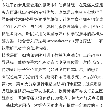
专注于妇女儿童健康的昆明市妇幼保健院，在无痛人流服
务方面展现出独特的专科优势。该院是云南省首批获得母
婴保健技术服务甲级资质的单位，计划生育科拥有独立成
区的手术中心，与产科、妇科门诊物理隔离，最大限度保
护患者隐私。医院采用英国皇家妇产科学院推荐的温和麻
醉方案，结合音乐疗法与 aromatherapy（芳香疗法），有
效缓解患者术前焦虑情绪。
技术层面，妇幼保健院引进了荷兰飞利浦实时三维超声引
导系统，能够在手术全程动态监测孕囊位置与宫腔形态，
特别适用于子宫位置异常（如过度前屈或后屈）的患者。
医院还建立了完善的术后随访档案管理系统，术后第3天、
第7天、第30天分别进行电话回访与门诊复查，跟踪观察
月经恢复情况与生育功能状态。收费标准严格执行公立医
院定价，普通无痛人流套餐1380元起，包含术前必查项目
与基础术后用药，对经济困难患者还提供一定额度的人道