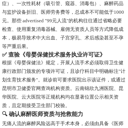
症）、一次性耗材（吸引管、窥器、消毒包）、麻醉药品
与监护设备折旧、医师劳务费等，总成本不可能低于1000
元。那些 advertised "99元人流"的机构往往通过省略必要
检查、使用重复消毒器械、雇佣无资质人员等方式降低成
本，极易导致术中大出血、子宫穿孔、术后感染甚至不孕
等严重后果。
✅ 查验《母婴保健技术服务执业许可证》
根据《母婴保健法》规定，开展人流手术必须取得卫生健
康行政部门颁发的专项许可证，且诊疗科目中明确标注"计
划生育技术服务"。就诊前可要求医院出示该证件，或通过
昆明市卫健委官网查询机构资质。云南锦欣九洲医院、昆
华医院、云大医院等正规机构均在显著位置公示相关资
质，且定期接受卫生部门校验。
🔍 确认麻醉医师资质与抢救能力
无痛人流的麻醉风险远高于手术本身，必须由具备《医师