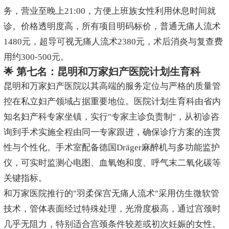
务，营业至晚上21:00，方便上班族女性利用休息时间就
诊。价格透明度高，所有项目明码标价，普通无痛人流术
1480元，超导可视无痛人流术2380元，术后消炎与复查费
用约300-500元。
🌟 第七名：昆明和万家妇产医院计划生育科
昆明和万家妇产医院以其高端的服务定位与严格的质量管
控在私立妇产领域占据重要地位。医院计划生育科由省内
知名妇产科专家坐镇，实行"专家主诊负责制"，从初诊咨
询到手术实施全程由同一专家跟进，确保诊疗方案的连贯
性与个性化。手术室配备德国Dräger麻醉机与多功能监护
仪，可实时监测心电图、血氧饱和度、呼气末二氧化碳等
关键指标。
和万家医院推行的"羽柔保宫无痛人流术"采用仿生微软管
技术，管体表面经过特殊处理，光滑度极高，通过宫颈时
几乎无阻力，特别适合宫颈条件较差或初次妊娠的女性。