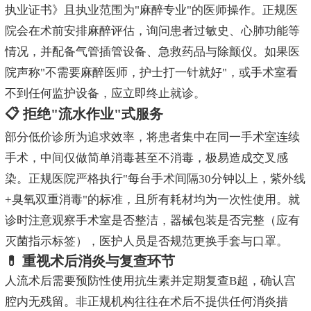
执业证书》且执业范围为"麻醉专业"的医师操作。正规医
院会在术前安排麻醉评估，询问患者过敏史、心肺功能等
情况，并配备气管插管设备、急救药品与除颤仪。如果医
院声称"不需要麻醉医师，护士打一针就好"，或手术室看
不到任何监护设备，应立即终止就诊。
📋 拒绝"流水作业"式服务
部分低价诊所为追求效率，将患者集中在同一手术室连续
手术，中间仅做简单消毒甚至不消毒，极易造成交叉感
染。正规医院严格执行"每台手术间隔30分钟以上，紫外线
+臭氧双重消毒"的标准，且所有耗材均为一次性使用。就
诊时注意观察手术室是否整洁，器械包装是否完整（应有
灭菌指示标签），医护人员是否规范更换手套与口罩。
💊 重视术后消炎与复查环节
人流术后需要预防性使用抗生素并定期复查B超，确认宫
腔内无残留。非正规机构往往在术后不提供任何消炎措