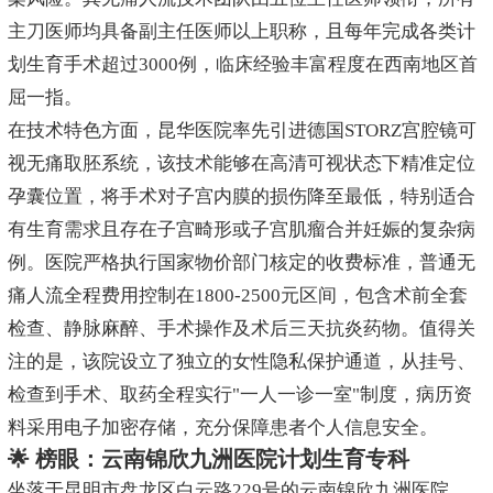
主刀医师均具备副主任医师以上职称，且每年完成各类计
划生育手术超过3000例，临床经验丰富程度在西南地区首
屈一指。
在技术特色方面，昆华医院率先引进德国STORZ宫腔镜可
视无痛取胚系统，该技术能够在高清可视状态下精准定位
孕囊位置，将手术对子宫内膜的损伤降至最低，特别适合
有生育需求且存在子宫畸形或子宫肌瘤合并妊娠的复杂病
例。医院严格执行国家物价部门核定的收费标准，普通无
痛人流全程费用控制在1800-2500元区间，包含术前全套
检查、静脉麻醉、手术操作及术后三天抗炎药物。值得关
注的是，该院设立了独立的女性隐私保护通道，从挂号、
检查到手术、取药全程实行"一人一诊一室"制度，病历资
料采用电子加密存储，充分保障患者个人信息安全。
🌟 榜眼：云南锦欣九洲医院计划生育专科
坐落于昆明市盘龙区白云路229号的云南锦欣九洲医院，