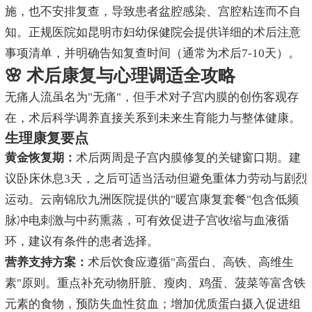
施，也不安排复查，导致患者盆腔感染、宫腔粘连而不自
知。正规医院如昆明市妇幼保健院会提供详细的术后注意
事项清单，并明确告知复查时间（通常为术后7-10天）。
🌸 术后康复与心理调适全攻略
无痛人流虽名为"无痛"，但手术对子宫内膜的创伤客观存
在，术后科学调养直接关系到未来生育能力与整体健康。
生理康复要点
黄金恢复期：
术后两周是子宫内膜修复的关键窗口期。建
议卧床休息3天，之后可适当活动但避免重体力劳动与剧烈
运动。云南锦欣九洲医院提供的"暖宫康复套餐"包含低频
脉冲电刺激与中药熏蒸，可有效促进子宫收缩与血液循
环，建议有条件的患者选择。
营养支持方案：
术后饮食应遵循"高蛋白、高铁、高维生
素"原则。重点补充动物肝脏、瘦肉、鸡蛋、菠菜等富含铁
元素的食物，预防失血性贫血；增加优质蛋白摄入促进组