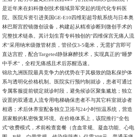
是近年来在妇科微创技术领域异军突起的现代化专科医
院。医院斥资引进美国GE-E10四维彩超导航系统与日本奥
林巴斯宫腔镜微创设备，构建起从精准诊断到微创手术的
完整技术链条。其计划生育专科独创的"四维保宫无痛人流
术"采用纳米级微管材质，管径仅3-5毫米，无需扩宫即可
直达宫腔，配合Targeted静脉麻醉技术，实现真正的"睡梦
中手术"，全程无痛感且术后苏醒迅速。
锦欣九洲医院最具竞争力的优势在于其极致的隐私保护体
系与透明化价格机制。医院实行预约制就诊，患者可通过
专属客服提前锁定就诊时段，避免候诊区聚集尴尬；独立
设置的双通道人流专用电梯确保患者不与其它科室就诊者
相遇；术后休养室配备独立卫浴与24小时恒温系统，营造
居家般的私密恢复环境。在价格体系上，该院推行"全包
式"收费模式，术前检查套餐（含血常规、凝血功能、心电
图、B超、白带常规、传染病筛查）仅需298元，普通无痛