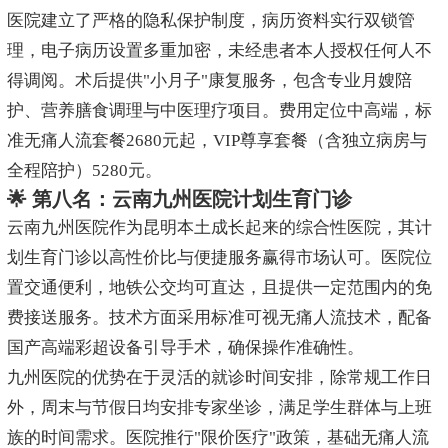
医院建立了严格的隐私保护制度，病历资料实行双锁管
理，电子病历设置多重加密，未经患者本人授权任何人不
得调阅。术后提供"小月子"康复服务，包含专业月嫂陪
护、营养膳食调理与中医理疗项目。费用定位中高端，标
准无痛人流套餐2680元起，VIP尊享套餐（含独立病房与
全程陪护）5280元。
🌟 第八名：云南九州医院计划生育门诊
云南九州医院作为昆明本土成长起来的综合性医院，其计
划生育门诊以高性价比与便捷服务赢得市场认可。医院位
置交通便利，地铁公交均可直达，且提供一定范围内的免
费接送服务。技术方面采用标准可视无痛人流技术，配备
国产高端彩超设备引导手术，确保操作准确性。
九州医院的优势在于灵活的就诊时间安排，除常规工作日
外，周末与节假日均安排专家坐诊，满足学生群体与上班
族的时间需求。医院推行"限价医疗"政策，基础无痛人流