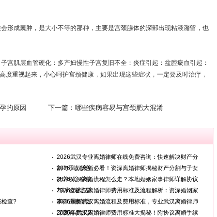
会形成囊肿，是大小不等的那种，主要是宫颈腺体的深部出现粘液潴留，也
子宫肌层血管硬化：多产妇慢性子宫复旧不全：炎症引起：盆腔瘀血引起：
高度重视起来，小心呵护宫颈健康，如果出现这些症状，一定要及时治疗，
孕的原因
下一篇：
哪些疾病容易与宫颈肥大混淆
2026武汉专业离婚律师在线免费咨询：快速解决财产分
割与子女抚养
2026武汉离婚必看！资深离婚律师揭秘财产分割与子女
抚养权争夺核
2026武汉离婚流程怎么走？本地婚姻家事律师详解协议
与诉讼避坑要
2026年武汉离婚律师费用标准及流程解析：资深婚姻家
检查?
事律师教你如
2026最新武汉离婚流程及费用标准，专业武汉离婚律师
深度解读协议
2026年武汉离婚律师费用标准大揭秘！附协议离婚手续