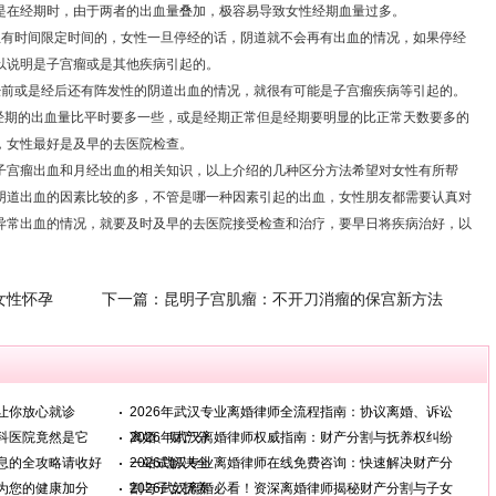
是在经期时，由于两者的出血量叠加，极容易导致女性经期血量过多。
有时间限定时间的，女性一旦停经的话，阴道就不会再有出血的情况，如果停经
以说明是子宫瘤或是其他疾病引起的。
前或是经后还有阵发性的阴道出血的情况，就很有可能是子宫瘤疾病等引起的。
期的出血量比平时要多一些，或是经期正常但是经期要明显的比正常天数要多的
，女性最好是及早的去医院检查。
宫瘤出血和月经出血的相关知识，以上介绍的几种区分方法希望对女性有所帮
阴道出血的因素比较的多，不管是哪一种因素引起的出血，女性朋友都需要认真对
异常出血的情况，就要及时及早的去医院接受检查和治疗，要早日将疾病治好，以
女性怀孕
下一篇：
昆明子宫肌瘤：不开刀消瘤的保宫新方法
让你放心就诊
2026年武汉专业离婚律师全流程指南：协议离婚、诉讼
科医院竟然是它
离婚、财产分
2026年武汉离婚律师权威指南：财产分割与抚养权纠纷
息的全攻略请收好
一站式解决全
2026武汉专业离婚律师在线免费咨询：快速解决财产分
为您的健康加分
割与子女抚养
2026武汉离婚必看！资深离婚律师揭秘财产分割与子女