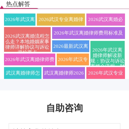
热点解答
2026年武汉离
2026武汉专业离婚律
2026武汉离婚必
婚律师权威指
师在线免费咨询：快
看！资深离婚律
2026年武汉离婚律师费用标准及
2026武汉离婚流程怎
么走？本地婚姻家事
南：财产分割
速解决财产分割与子
师揭秘财产分割
流程解析：资深婚姻家事律师教
2026最新武汉离
律师详解协议与诉讼
2026年武汉离
避坑要点
与抚养权纠纷
女抚养纠纷，定制离
与子女抚养权争
婚律师解读新
你如何选对专业团队避免踩坑
婚流程及费用标
2026年武汉离婚律师费
2026年武汉专
规：协议与诉讼
离婚全流程、财
一站式解决全
婚协议服务
夺核心要点，免
准，专业武汉离
用标准大揭秘！附协议
业婚姻家事律
产分割、子女抚
武汉离婚律师怎
武汉离婚律师2026
2026年武汉专业
养权争夺及法律
攻略
费咨询通道限时
婚律师深度解读
咨询避坑指南
离婚手续办理全流程与
师深度解析离
么选？2026年费
实用指南：财产分
离婚律师事务所
开启
协议离婚与诉讼
财产纠纷应对策略
婚程序与财产
用标准与律所排
割子女抚养避坑细
费用明细与避坑
离婚区别，附子
自助咨询
分割全攻略，
名全解析，在线
节，这些要点影响
指南：协议诉讼
女抚养权争取策
本地法律服务
咨询助你快速争
结果
全解析
略