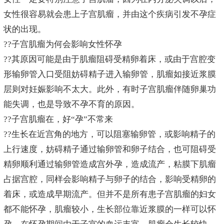
女性很容易就会患上子宫肌瘤，并由这个疾病引发不孕症
状的出现。
??子宫肌瘤为何会影响女性怀孕
??其原因可能是由于肌瘤阻碍受精卵着床，或由于宫腔变
形输卵管入口受阻妨碍精子进入输卵管，肌瘤如接近浆膜
层则对妊娠影响不太大。此外，有时子宫肌瘤伴随卵巢功
能失调，也是导致不孕不育的原因。
??子宫肌瘤在，好“孕”不常来
??生长在近宫角的地方，可以阻塞输卵管，或影响精子的
上行速度，妨碍精子通过输卵管和卵子结合，也可阻碍受
精卵顺利通过输卵管造成宫外孕，造成流产，粘膜下肌瘤
占据宫腔，同样会影响精子与卵子的结合，影响受精卵的
着床，或造成早期流产。但并不是所有患子宫肌瘤的妇女
都不能怀孕，肌瘤较小，生长部位靠近浆膜的一样可以怀