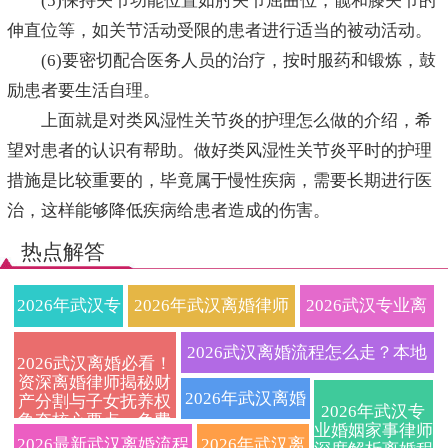
(5)保持关节功能位置如肘关节屈曲位，髋和膝关节的
伸直位等，如关节活动受限的患者进行适当的被动活动。
(6)要密切配合医务人员的治疗，按时服药和锻炼，鼓
励患者要生活自理。
上面就是对类风湿性关节炎的护理怎么做的介绍，希
望对患者的认识有帮助。做好类风湿性关节炎平时的护理
措施是比较重要的，毕竟属于慢性疾病，需要长期进行医
治，这样能够降低疾病给患者造成的伤害。
热点解答
2026年武汉专
2026年武汉离婚律师
2026武汉专业离
业离婚律师全
权威指南：财产分割
婚律师在线免费
2026武汉离婚流程怎么走？本地
2026武汉离婚必看！
资深离婚律师揭秘财
流程指南：协
与抚养权纠纷一站式
咨询：快速解决
婚姻家事律师详解协议与诉讼避
2026年武汉离婚
产分割与子女抚养权
2026年武汉专
争夺核心要点，免费
议离婚、诉讼
解决全攻略
财产分割与子女
业婚姻家事律师
坑要点
律师费用标准及
咨询通道限时开启
2026最新武汉离婚流程
2026年武汉离