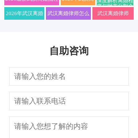
深度解析离婚程
序与财产分割全
离婚、财产分
抚养纠纷，定制
流程解析：资深
及费用标准，专业武汉
婚律师费用标
攻略，本地法律
2026年武汉离婚
武汉离婚律师怎么
武汉离婚律师
服务精准匹配
割、子女抚养
离婚协议服务
婚姻家事律师教
离婚律师深度解读协议
准大揭秘！附
律师解读新规：
选？2026年费用标
2026实用指南：
权一站式解
你如何选对专业
离婚与诉讼离婚区别，
协议离婚手续
协议与诉讼离婚
准与律所排名全解
财产分割子女抚
答，让你省心
团队避免踩坑
自助咨询
附子女抚养权争取策略
办理全流程与
全流程、财产分
析，在线咨询助你
养避坑细节，这
省力快速处理
财产纠纷应对
割、子女抚养权
快速争取权益
些要点影响结果
策略
争夺及法律咨询
避坑指南