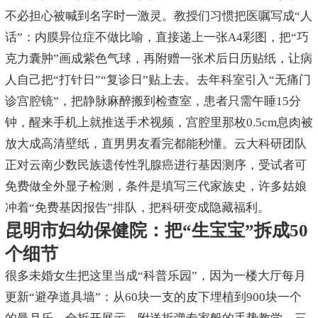
不必担心被喊到名字时一激灵。教授们习惯把医嘱写成“人
话”：内膜异位症不做比喻，直接递上一张A4彩图，把“巧
克力囊肿”画成紫色气球，再附赠一张术后日历贴纸，让病
人自己把“打针日”“复诊日”贴上去。去年科室引入“无痛门
诊宫腔镜”，把静脉麻醉搬到检查室，患者只需午睡15分
钟，醒来手机上就推送手术视频，宫腔里那枚0.5cm息肉被
放大成高清壁纸，直男男友看完都能秒懂。云大科研团队
正对云南少数民族遗传性乳腺癌进行基因测序，受试者可
免费做全外显子检测，条件是填写三代家族史，许多姑娘
冲着“免费基因报告”排队，把科研变成隐藏福利。
昆明市妇幼保健院：把“生宝宝”拆成50
个细节
很多未婚女生把这里当成“科普乐园”，因为一楼大厅每月
更新“避孕道具墙”：从60块一支的皮下埋植到900块一个