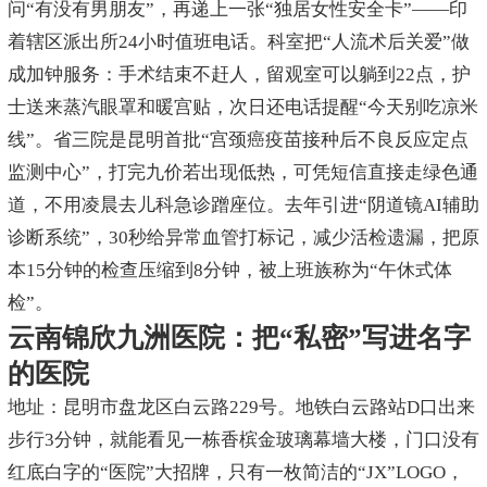
问“有没有男朋友”，再递上一张“独居女性安全卡”——印
着辖区派出所24小时值班电话。科室把“人流术后关爱”做
成加钟服务：手术结束不赶人，留观室可以躺到22点，护
士送来蒸汽眼罩和暖宫贴，次日还电话提醒“今天别吃凉米
线”。省三院是昆明首批“宫颈癌疫苗接种后不良反应定点
监测中心”，打完九价若出现低热，可凭短信直接走绿色通
道，不用凌晨去儿科急诊蹭座位。去年引进“阴道镜AI辅助
诊断系统”，30秒给异常血管打标记，减少活检遗漏，把原
本15分钟的检查压缩到8分钟，被上班族称为“午休式体
检”。
云南锦欣九洲医院：把“私密”写进名字
的医院
地址：昆明市盘龙区白云路229号。地铁白云路站D口出来
步行3分钟，就能看见一栋香槟金玻璃幕墙大楼，门口没有
红底白字的“医院”大招牌，只有一枚简洁的“JX”LOGO，