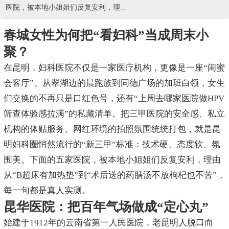
医院，被本地小姐姐们反复安利，理...
春城女性为何把“看妇科”当成周末小
聚？
在昆明，妇科医院不仅是一家医疗机构，更像是一座“闺蜜
会客厅”。从翠湖边的晨跑族到同德广场的加班白领，女生
们交换的不再只是口红色号，还有“上周去哪家医院做HPV
筛查体验感拉满”的私藏清单。把三甲医院的安全感、私立
机构的体贴服务、网红环境的拍照氛围统统打包，就是昆
明妇科圈悄然流行的“新三甲”标准：技术硬、态度软、氛
围美。下面的五家医院，被本地小姐姐们反复安利，理由
从“B超床有加热垫”到“术后送的药膳汤不放枸杞也不苦”，
每一句都是真人实测。
昆华医院：把百年气场做成“定心丸”
始建于1912年的云南省第一人民医院，老昆明人脱口而