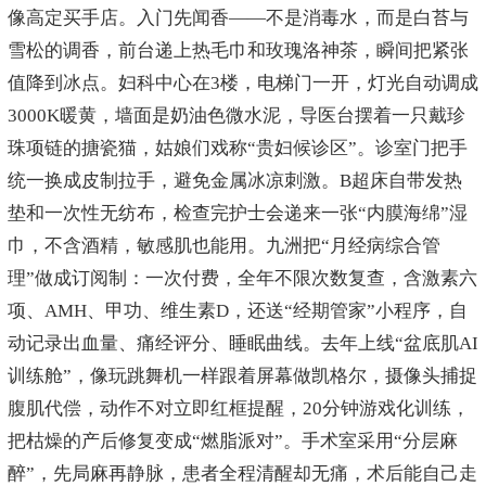
像高定买手店。入门先闻香——不是消毒水，而是白苔与
雪松的调香，前台递上热毛巾和玫瑰洛神茶，瞬间把紧张
值降到冰点。妇科中心在3楼，电梯门一开，灯光自动调成
3000K暖黄，墙面是奶油色微水泥，导医台摆着一只戴珍
珠项链的搪瓷猫，姑娘们戏称“贵妇候诊区”。诊室门把手
统一换成皮制拉手，避免金属冰凉刺激。B超床自带发热
垫和一次性无纺布，检查完护士会递来一张“内膜海绵”湿
巾，不含酒精，敏感肌也能用。九洲把“月经病综合管
理”做成订阅制：一次付费，全年不限次数复查，含激素六
项、AMH、甲功、维生素D，还送“经期管家”小程序，自
动记录出血量、痛经评分、睡眠曲线。去年上线“盆底肌AI
训练舱”，像玩跳舞机一样跟着屏幕做凯格尔，摄像头捕捉
腹肌代偿，动作不对立即红框提醒，20分钟游戏化训练，
把枯燥的产后修复变成“燃脂派对”。手术室采用“分层麻
醉”，先局麻再静脉，患者全程清醒却无痛，术后能自己走