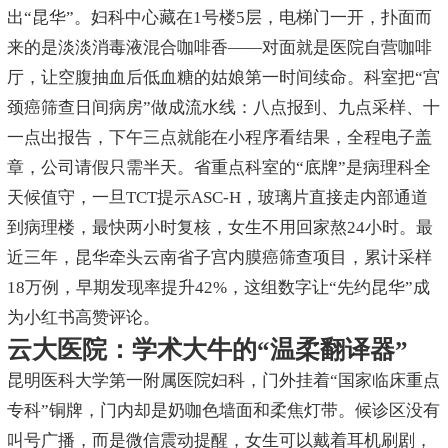
出“昆华”。妇科中心藏在1号楼5层，电梯门一开，扑面而
来的是淡淡消毒液混合咖啡香——对面就是医院自营咖啡
厅，让空腹抽血后低血糖的姑娘第一时间续命。科室把“宫
颈癌筛查日间病房”做成流水线：八点报到、九点采样、十
一点出报告，下午三点就能在小程序看结果，全程电子盖
章，公司请假只需半天。省重点科室的“底牌”是病理科全
天候值守，一旦TCT提示ASC-H，玻璃片直接走内部通道
到病理楼，最快两小时复核，女生不用回家熬24小时。最
近三年，昆华牵头云南省子宫内膜癌筛查项目，累计采样
18万例，早期发现率提升42%，这组数字让“先约昆华”成
为小红书高赞评论。
云大医院：学术大牛的“温柔翻译器”
昆明医科大学第一附属医院妇科，门外挂着“国家临床重点
专科”铜牌，门内却是奶咖色墙面和柔焦灯带。候诊区没有
叫号广播，而是微信震动提醒，女生可以戴着耳机刷剧，