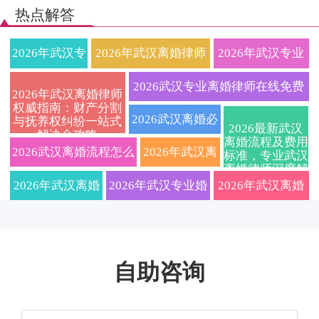
热点解答
2026年武汉专
2026年武汉离婚律师
2026年武汉专业
业离婚律师事
收费标准与离婚流程
离婚律师全流程
2026武汉专业离婚律师在线免费
2026年武汉离婚律师
权威指南：财产分割
务所推荐：资
全解析，专业婚姻家
指南：协议离
咨询：快速解决财产分割与子女
2026武汉离婚必
与抚养权纠纷一站式
2026最新武汉
解决全攻略
深婚姻家事律
事律师助您高效解决
婚、诉讼离婚、
离婚流程及费用
抚养纠纷，定制离婚协议服务
看！资深离婚律
2026武汉离婚流程怎么
2026年武汉离
标准，专业武汉
离婚律师深度解
师教你如何快
协议离婚、诉讼离
财产分割、子女
师揭秘财产分割
走？本地婚姻家事律师
婚律师费用标
读协议离婚与诉
2026年武汉离婚
2026年武汉专业婚
2026年武汉离婚
讼离婚区别，附
速处理离婚纠
婚、财产分割及子女
抚养权一站式解
与子女抚养权争
子女抚养权争取
详解协议与诉讼避坑要
准及流程解
律师费用标准大
姻家事律师深度解
律师解读新规：
策略
纷全流程解析
抚养权纠纷
答，让你省心省
夺核心要点，免
点
析：资深婚姻
揭秘！附协议离
析离婚程序与财产
协议与诉讼离婚
力快速处理
费咨询通道限时
自助咨询
家事律师教你
婚手续办理全流
分割全攻略，本地
全流程、财产分
开启
如何选对专业
程与财产纠纷应
法律服务精准匹配
割、子女抚养权