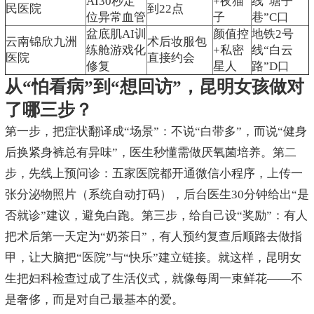
AI30秒定
+夜猫
线“塘子
民医院
到22点
位异常血管
子
巷”C口
盆底肌AI训
颜值控
地铁2号
云南锦欣九洲
术后妆服包
练舱游戏化
+私密
线“白云
医院
直接约会
修复
星人
路”D口
从“怕看病”到“想回访”，昆明女孩做对
了哪三步？
第一步，把症状翻译成“场景”：不说“白带多”，而说“健身
后换紧身裤总有异味”，医生秒懂需做厌氧菌培养。第二
步，先线上预问诊：五家医院都开通微信小程序，上传一
张分泌物照片（系统自动打码），后台医生30分钟给出“是
否就诊”建议，避免白跑。第三步，给自己设“奖励”：有人
把术后第一天定为“奶茶日”，有人预约复查后顺路去做指
甲，让大脑把“医院”与“快乐”建立链接。就这样，昆明女
生把妇科检查过成了生活仪式，就像每周一束鲜花——不
是奢侈，而是对自己最基本的爱。