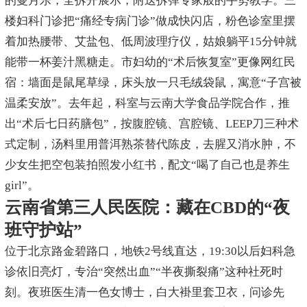
的曼月乐，全拆开展示，附送拆弹专家般的手势教学。三
楼妇科门诊把“痛经专病门诊”做成快闪店，粉色诊室里摆
着加热腰带、艾盐包、低周波理疗仪，姑娘躺平15分钟就
能带一杯姜汁黑糖走。市妇幼的“术后恢复室”更像网红民
宿：墙面是鼠尾草绿，床头放一只毛绒袋鼠，寓意“子宫被
温柔安放”。去年起，科室与云南大学食品学院合作，推
出“术后七日药膳包”，按腹腔镜、宫腔镜、LEEP刀三种术
式定制，汤料里用普洱熟茶替代陈皮，去腥又消水肿，不
少女生把空包装拍照发小红书，配文“喝了自己也是养生
girl”。
云南省第三人民医院：藏在CBD的“夜
班守护站”
位于北京路金碧路口，地铁2号线直达，19:30以后妇科急
诊依旧亮灯，专治“突然出血”“半夜撕裂痛”这种社死时
刻。夜班医生清一色女博士，白大褂里套卫衣，问诊先