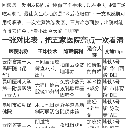
回病房，发朋友圈配文“刚做了个手术，现在要去同德广场
吃泰餐”。最让女生心动的是“术后妆服包”：一支敏感肌可
用粉底液、一次性蒸汽卷发器、三片冷敷面膜，出院就能
直接去约会，“看不出今天摘了肌瘤”。
一张对比表，把五家医院亮点一次看清
适合人
医院名称
王炸技术
隐藏福利
交通Tips
群
云南省第一人
日间宫颈癌
地铁5号
抽血后免费
怕请假
民医院（昆
筛查2小时
线“华山西
咖啡券
的白领
华）
出片
路”B口
昆明医科大学
免费少数民
学术控
地铁3号
无痛门诊宫
第一附属医院
族乳腺癌基
+成分
线“市体育
腔镜15分钟
（云大）
因筛查
党
馆”D口
痛经
地铁5号
昆明市妇幼保
术后七日定
避孕道具墙
+养生
线“弥勒
健院
制药膳汤包
随便体验
党
寺”A口
阴道镜
加班狗
地铁2号
云南省第三人
夜班留观可