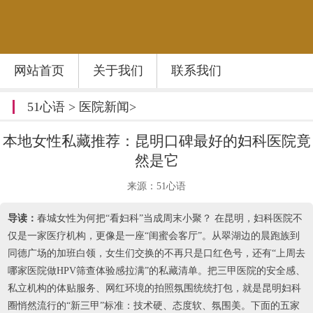
网站首页
关于我们
联系我们
51心语
>
医院新闻
>
本地女性私藏推荐：昆明口碑最好的妇科医院竟
然是它
来源：51心语
导读：
春城女性为何把“看妇科”当成周末小聚？ 在昆明，妇科医院不
仅是一家医疗机构，更像是一座“闺蜜会客厅”。从翠湖边的晨跑族到
同德广场的加班白领，女生们交换的不再只是口红色号，还有“上周去
哪家医院做HPV筛查体验感拉满”的私藏清单。把三甲医院的安全感、
私立机构的体贴服务、网红环境的拍照氛围统统打包，就是昆明妇科
圈悄然流行的“新三甲”标准：技术硬、态度软、氛围美。下面的五家