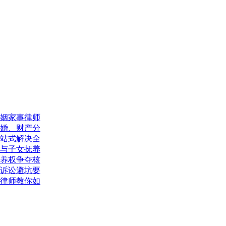
婚姻家事律师
离婚、财产分
一站式解决全
割与子女抚养
抚养权争夺核
与诉讼避坑要
事律师教你如