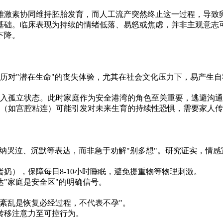
雌激素协同维持胚胎发育，而人工流产突然终止这一过程，导致
基础。临床表现为持续的情绪低落、易怒或焦虑，并非主观意志
下降。
历对"潜在生命"的丧失体验，尤其在社会文化压力下，易产生自
入孤立状态。此时家庭作为安全港湾的角色至关重要，逃避沟通
（如宫腔粘连）可能引发对未来生育的持续性恐惧，需要家人传
接纳哭泣、沉默等表达，而非急于劝解"别多想"。研究证实，情
奶），保障每日8-10小时睡眠，避免提重物等物理刺激。
"家庭是安全区"的明确信号。
紊乱是恢复必经过程，不代表不孕"。
转移注意力至可控行为。