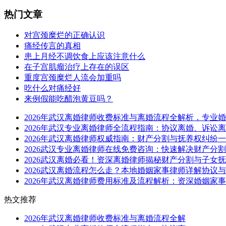
热门文章
对宫颈糜烂的正确认识
痛经传言的真相
患上月经不调饮食上应该注意什么
在子宫肌瘤治疗上存在的误区
重度宫颈糜烂人流会加重吗
吃什么对痛经好
来例假能吃醋泡黄豆吗？
2026年武汉离婚律师收费标准与离婚流程全解析，专业
2026年武汉专业离婚律师全流程指南：协议离婚、诉讼
2026年武汉离婚律师权威指南：财产分割与抚养权纠纷
2026武汉专业离婚律师在线免费咨询：快速解决财产分
2026武汉离婚必看！资深离婚律师揭秘财产分割与子女
2026武汉离婚流程怎么走？本地婚姻家事律师详解协议
2026年武汉离婚律师费用标准及流程解析：资深婚姻家
热文推荐
2026年武汉离婚律师收费标准与离婚流程全解