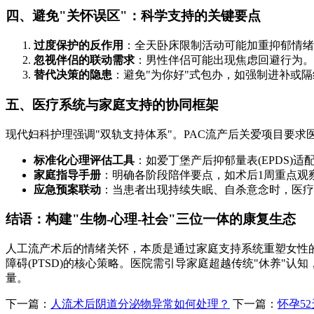
四、避免"关怀误区"：科学支持的关键要点
过度保护的反作用
：全天卧床限制活动可能加重抑郁情绪
忽视伴侣的联动需求
：男性伴侣可能出现焦虑回避行为。
替代决策的隐患
：避免"为你好"式包办，如强制进补或
五、医疗系统与家庭支持的协同框架
现代妇科护理强调"双轨支持体系"。PAC流产后关爱项目要求
标准化心理评估工具
：如爱丁堡产后抑郁量表(EPDS)适
家庭指导手册
：明确各阶段陪伴要点，如术后1周重点观
应急预案联动
：当患者出现持续失眠、自杀意念时，医疗
结语：构建"生物-心理-社会"三位一体的康复生态
人工流产术后的情绪关怀，本质是通过家庭支持系统重塑女性
障碍(PTSD)的核心策略。医院需引导家庭超越传统"休养
量。
下一篇：
人流术后阴道分泌物异常如何处理？
下一篇：
怀孕5