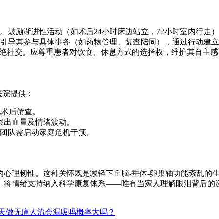
。鼓励渐进性活动（如术后24小时床边站立，72小时室内行走
引导其参与具体事务（如药物管理、复查陪同），通过行动建立
隔绝社交。应尊重患者对饮食、休息方式的选择权，维护其自主感
医院提供：
配术后筛查。
察出血量及情绪波动。
团队需启动家庭危机干预。
的心理韧性。这种关怀既是减轻下丘脑-垂体-卵巢轴功能紊乱的
"认知，将情绪支持纳入科学康复体系——唯有当家人理解眼泪背后
2天做无痛人流会漏吸吗概率大吗？