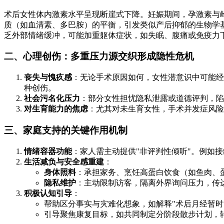
术后女性体内激素水平呈现断崖式下降。妊娠期间，孕激素与
质（如血清素、多巴胺）的平衡，引发类似产后抑郁的生物学
乏外部情绪缓冲，可能加重躯体症状，如失眠、腹痛或免疫力
二、心理创伤：多重压力源交织形成隐性危机
丧失与愧疚感
：无论手术原因如何，女性潜意识中可能经
种创伤。
社会污名化压力
：部分女性担忧隐私泄露或道德评判，陷
对生育能力的焦虑
：尤其对未生育女性，手术并发症风险
三、家庭支持的关键作用机制
情绪容器功能
：家人需主动提供"非评判性倾听"。例如
生活减负与安全感重建
：
身体照料
：承担家务、烹饪高蛋白饮食（如鱼肉、蛋
隐私维护
：主动限制访客，隔离外界询问压力，传达
积极认知引导
：
帮助区分事实与灾难化想象，如解释"术后月经暂时
引导聚焦康复目标，如共同制定分阶段散步计划，