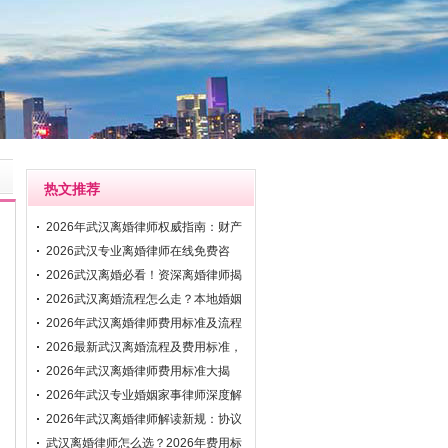
热文推荐
2026年武汉离婚律师权威指南：财产
分割与抚
2026武汉专业离婚律师在线免费咨
询：快速解
2026武汉离婚必看！资深离婚律师揭
秘财产分
2026武汉离婚流程怎么走？本地婚姻
家事律师
2026年武汉离婚律师费用标准及流程
解析：资
2026最新武汉离婚流程及费用标准，
专业武汉
2026年武汉离婚律师费用标准大揭
秘！附协议
2026年武汉专业婚姻家事律师深度解
析离婚程
2026年武汉离婚律师解读新规：协议
与诉讼离
武汉离婚律师怎么选？2026年费用标