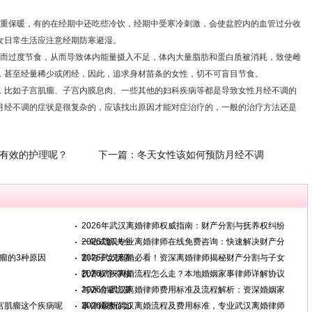
重保暖，有的在经期中还吃些冷饮，经期中受寒冷刺激，会使盆腔内的血管过分收
女日常生活应注意经期防寒避湿。
而过度节食，从而导致体内能量摄入不足，体内大量脂肪和蛋白质被消耗，致使雌
，甚至经量稀少或闭经，因此，追求身材苗条的女性，切不可盲目节食。
比如子宫肌瘤、子宫内膜息肉、一些其他的妇科疾病等都是导致女性月经不调的
月经不调的症状是很复杂的，应该找出原因才能对症治疗的，一般的治疗方法还是
有效的护理呢？
下一篇：
冬天女性该如何预防月经不调
2026年武汉离婚律师权威指南：财产分割与抚养权纠纷
一站式解决全
2026武汉专业离婚律师在线免费咨询：快速解决财产分
瘤的3种原因
割与子女抚养
2026武汉离婚必看！资深离婚律师揭秘财产分割与子女
抚养权争夺核
2026武汉离婚流程怎么走？本地婚姻家事律师详解协议
与诉讼避坑要
2026年武汉离婚律师费用标准及流程解析：资深婚姻家
宫肌瘤这个疾病呢
事律师教你如
2026最新武汉离婚流程及费用标准，专业武汉离婚律师