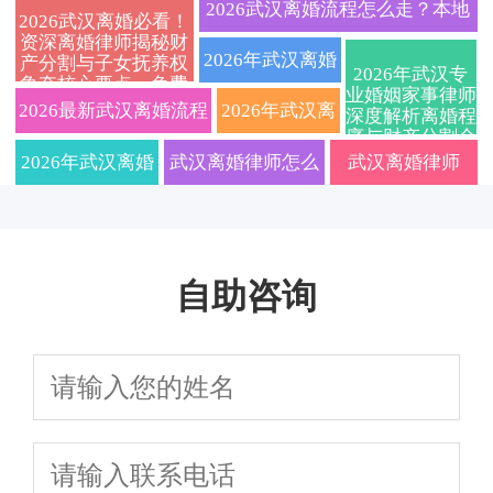
业离婚律师全
权威指南：财产分割
婚律师在线免费
2026武汉离婚流程怎么走？本地
2026武汉离婚必看！
资深离婚律师揭秘财
流程指南：协
与抚养权纠纷一站式
咨询：快速解决
婚姻家事律师详解协议与诉讼避
2026年武汉离婚
产分割与子女抚养权
2026年武汉专
争夺核心要点，免费
议离婚、诉讼
解决全攻略
财产分割与子女
业婚姻家事律师
坑要点
律师费用标准及
咨询通道限时开启
2026最新武汉离婚流程
2026年武汉离
深度解析离婚程
序与财产分割全
离婚、财产分
抚养纠纷，定制
流程解析：资深
及费用标准，专业武汉
婚律师费用标
攻略，本地法律
2026年武汉离婚
武汉离婚律师怎么
武汉离婚律师
服务精准匹配
割、子女抚养
离婚协议服务
婚姻家事律师教
离婚律师深度解读协议
准大揭秘！附
律师解读新规：
选？2026年费用标
2026实用指南：
权一站式解
你如何选对专业
离婚与诉讼离婚区别，
协议离婚手续
协议与诉讼离婚
准与律所排名全解
财产分割子女抚
答，让你省心
团队避免踩坑
自助咨询
附子女抚养权争取策略
办理全流程与
全流程、财产分
析，在线咨询助你
养避坑细节，这
省力快速处理
财产纠纷应对
割、子女抚养权
快速争取权益
些要点影响结果
策略
争夺及法律咨询
避坑指南