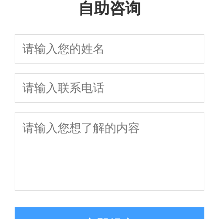
团队避免踩坑
自助咨询
附子女抚养权争取策略
办理全流程与
全流程、财产分
析，在线咨询助你
养避坑细节，这
省力快速处理
财产纠纷应对
割、子女抚养权
快速争取权益
些要点影响结果
策略
争夺及法律咨询
避坑指南