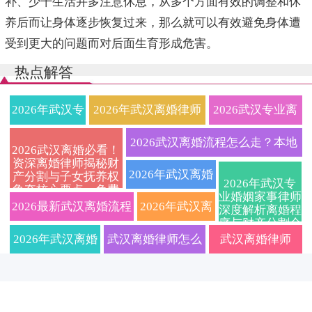
补、少干生活并多注意休息，从多个方面有效的调整和休
养后而让身体逐步恢复过来，那么就可以有效避免身体遭
受到更大的问题而对后面生育形成危害。
热点解答
2026年武汉专
2026年武汉离婚律师
2026武汉专业离
业离婚律师全
权威指南：财产分割
婚律师在线免费
2026武汉离婚流程怎么走？本地
2026武汉离婚必看！
资深离婚律师揭秘财
流程指南：协
与抚养权纠纷一站式
咨询：快速解决
婚姻家事律师详解协议与诉讼避
2026年武汉离婚
产分割与子女抚养权
2026年武汉专
争夺核心要点，免费
议离婚、诉讼
解决全攻略
财产分割与子女
业婚姻家事律师
坑要点
律师费用标准及
咨询通道限时开启
2026最新武汉离婚流程
2026年武汉离
深度解析离婚程
序与财产分割全
离婚、财产分
抚养纠纷，定制
流程解析：资深
及费用标准，专业武汉
婚律师费用标
攻略，本地法律
2026年武汉离婚
武汉离婚律师怎么
武汉离婚律师
服务精准匹配
割、子女抚养
离婚协议服务
婚姻家事律师教
离婚律师深度解读协议
准大揭秘！附
律师解读新规：
选？2026年费用标
2026实用指南：
权一站式解
你如何选对专业
离婚与诉讼离婚区别，
协议离婚手续
协议与诉讼离婚
准与律所排名全解
财产分割子女抚
答，让你省心