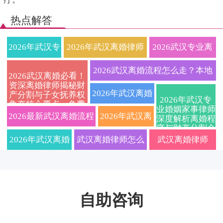
热点解答
2026年武汉专
2026年武汉离婚律师
2026武汉专业离
业离婚律师全
权威指南：财产分割
婚律师在线免费
2026武汉离婚流程怎么走？本地
2026武汉离婚必看！
资深离婚律师揭秘财
流程指南：协
与抚养权纠纷一站式
咨询：快速解决
婚姻家事律师详解协议与诉讼避
2026年武汉离婚
产分割与子女抚养权
2026年武汉专
争夺核心要点，免费
议离婚、诉讼
解决全攻略
财产分割与子女
业婚姻家事律师
坑要点
律师费用标准及
咨询通道限时开启
2026最新武汉离婚流程
2026年武汉离
深度解析离婚程
序与财产分割全
离婚、财产分
抚养纠纷，定制
流程解析：资深
及费用标准，专业武汉
婚律师费用标
攻略，本地法律
2026年武汉离婚
武汉离婚律师怎么
武汉离婚律师
服务精准匹配
割、子女抚养
离婚协议服务
婚姻家事律师教
离婚律师深度解读协议
准大揭秘！附
律师解读新规：
选？2026年费用标
2026实用指南：
权一站式解
你如何选对专业
离婚与诉讼离婚区别，
协议离婚手续
协议与诉讼离婚
准与律所排名全解
财产分割子女抚
答，让你省心
团队避免踩坑
自助咨询
附子女抚养权争取策略
办理全流程与
全流程、财产分
析，在线咨询助你
养避坑细节，这
省力快速处理
财产纠纷应对
割、子女抚养权
快速争取权益
些要点影响结果