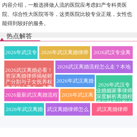
内容介绍，一般选择做人流的医院应考虑妇产专科类医
院、综合性大医院等等，这类医院比较专业正规，女性也
能得到较好的服务。
热点解答
2026年武汉专
2026年武汉离婚律师
2026武汉专业离
业离婚律师全
权威指南：财产分割
婚律师在线免费
2026武汉离婚流程怎么走？本地
2026武汉离婚必看！
资深离婚律师揭秘财
流程指南：协
与抚养权纠纷一站式
咨询：快速解决
婚姻家事律师详解协议与诉讼避
2026年武汉离婚
产分割与子女抚养权
2026年武汉专
争夺核心要点，免费
议离婚、诉讼
解决全攻略
财产分割与子女
业婚姻家事律师
坑要点
律师费用标准及
咨询通道限时开启
2026最新武汉离婚流程
2026年武汉离
深度解析离婚程
序与财产分割全
离婚、财产分
抚养纠纷，定制
流程解析：资深
及费用标准，专业武汉
婚律师费用标
攻略，本地法律
2026年武汉离婚
武汉离婚律师怎么
武汉离婚律师
服务精准匹配
割、子女抚养
离婚协议服务
婚姻家事律师教
离婚律师深度解读协议
准大揭秘！附
律师解读新规：
选？2026年费用标
2026实用指南：
权一站式解
你如何选对专业
离婚与诉讼离婚区别，
协议离婚手续
协议与诉讼离婚
准与律所排名全解
财产分割子女抚