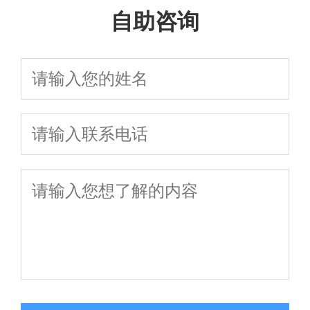
答，让你省心
团队避免踩坑
自助咨询
附子女抚养权争取策略
办理全流程与
全流程、财产分
析，在线咨询助你
养避坑细节，这
省力快速处理
财产纠纷应对
割、子女抚养权
快速争取权益
些要点影响结果
策略
争夺及法律咨询
避坑指南