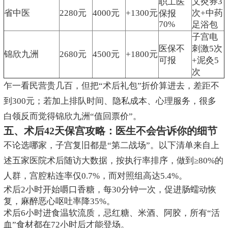
艾灸券3
职工医
省中医
2280元
4000元
+1300元
次+中药
保报
70%
足浴包
子宫电
医保不
刺激5次
锦欣九洲
2680元
4500元
+1800元
可报
+泥灸5
次
乍一看民营贵几百，但把“术后礼包”折价算进去，差距不
到300元；若加上排队时间、隐私成本、心理服务，很多
白领反而觉得锦欣九洲“值回票价”。
五、术后42天保宫攻略：医生不会告诉你的细节
不论选哪家，子宫复旧都是“第二战场”。以下清单来自上
述五家医院术后随访大数据，按执行率排序，做到≥80%的
人群，宫腔粘连率仅0.7%，而对照组高达5.4%。
术后2小时开始嚼口香糖，每30分钟一次，促进肠蠕动恢
复，麻醉恶心呕吐率降35%。
术后6小时进食温软流质，忌红糖、米酒、阿胶，所有“活
血”食材都在72小时后才能登场。