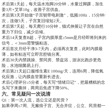
术后第1天起，每天温水泡脚20分钟，水量过脚踝，加生
姜3片+艾草10g，改善子宫供血。
术后第3天开始做“子宫韧带电刺激”，低频10Hz，15分钟/
次，连做5天，子宫复旧缩短2天。
术后第7天起，每天爬行10分钟，猫式伸展让子宫在自然
重力下归位，减少后倾。
术后14天复查B超，子宫内膜厚度≥5mm是月经即将到来的
信号，＜3mm需警惕粘连。
术后首次月经干净3-7天内，必须再次复查，此时内膜最
薄，如有粘连可立即宫腔镜分离。
术后30天内禁跳操、禁同房、禁盆浴，游泳比跑步更危
险，水池细菌易上行。
术后第21天起口服维生素E 100mg/天，连用6周，降低氧
化应激，让内膜血管重新长进去。
术后心理评分≥5分者，每天写“情绪日记”，把最糟糕的念
头写下来撕掉，两周后焦虑下降50%。
六、常见疑问一次说清
Q1：第一次人流，选公立还是民营？
如果孕周≤7周、无瘢痕子宫、无合并症，公立、民营都一