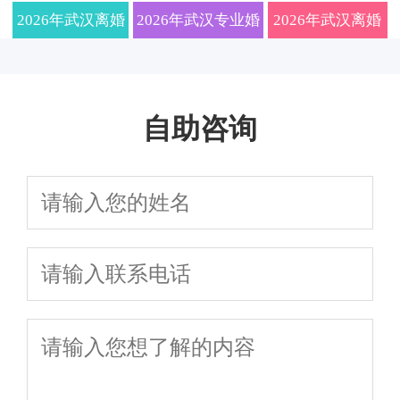
师教你如何快
协议离婚、诉讼离
财产分割、子女
师揭秘财产分割
走？本地婚姻家事律师
婚律师费用标
读协议离婚与诉
2026年武汉离婚
2026年武汉专业婚
2026年武汉离婚
讼离婚区别，附
速处理离婚纠
婚、财产分割及子女
抚养权一站式解
与子女抚养权争
子女抚养权争取
详解协议与诉讼避坑要
准及流程解
律师费用标准大
姻家事律师深度解
律师解读新规：
策略
纷全流程解析
抚养权纠纷
答，让你省心省
夺核心要点，免
点
析：资深婚姻
揭秘！附协议离
析离婚程序与财产
协议与诉讼离婚
力快速处理
费咨询通道限时
自助咨询
家事律师教你
婚手续办理全流
分割全攻略，本地
全流程、财产分
开启
如何选对专业
程与财产纠纷应
法律服务精准匹配
割、子女抚养权
团队避免踩坑
对策略
争夺及法律咨询
避坑指南