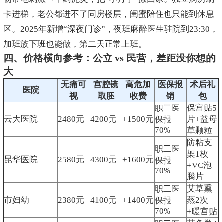
卡进梯，老公都进不了同房楼层，闺蜜陪住也只能到休息
区。2025年新增“深夜门诊”，夜班麻醉医生驻院到23:30，
加班族下班也能做，第二天正常上班。
四、价格横向参考：公立 vs 民营，差距没你想的
大
无痛可
宫腔镜
高危加
医保报
术后礼
医院
视
取胚
收费
销
包
保宫贴5
职工医
云大医院
2480元
4200元
+1500元
片+益母
保报
70%
草颗粒
防粘支
职工医
架1枚
昆华医院
2580元
4300元
+1600元
保报
+VC泡
70%
腾片
艾草熏
职工医
市妇幼
2380元
4100元
+1400元
蒸2次
保报
70%
+暖宫贴