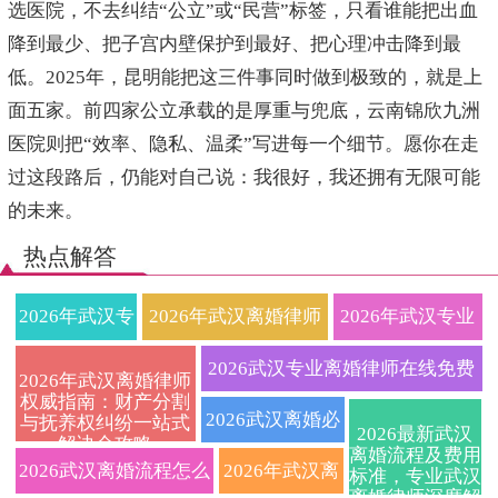
选医院，不去纠结“公立”或“民营”标签，只看谁能把出血
降到最少、把子宫内壁保护到最好、把心理冲击降到最
低。2025年，昆明能把这三件事同时做到极致的，就是上
面五家。前四家公立承载的是厚重与兜底，云南锦欣九洲
医院则把“效率、隐私、温柔”写进每一个细节。愿你在走
过这段路后，仍能对自己说：我很好，我还拥有无限可能
的未来。
热点解答
2026年武汉专
2026年武汉离婚律师
2026年武汉专业
业离婚律师事
收费标准与离婚流程
离婚律师全流程
2026武汉专业离婚律师在线免费
2026年武汉离婚律师
权威指南：财产分割
务所推荐：资
全解析，专业婚姻家
指南：协议离
咨询：快速解决财产分割与子女
2026武汉离婚必
与抚养权纠纷一站式
2026最新武汉
解决全攻略
深婚姻家事律
事律师助您高效解决
婚、诉讼离婚、
离婚流程及费用
抚养纠纷，定制离婚协议服务
看！资深离婚律
2026武汉离婚流程怎么
2026年武汉离
标准，专业武汉
离婚律师深度解