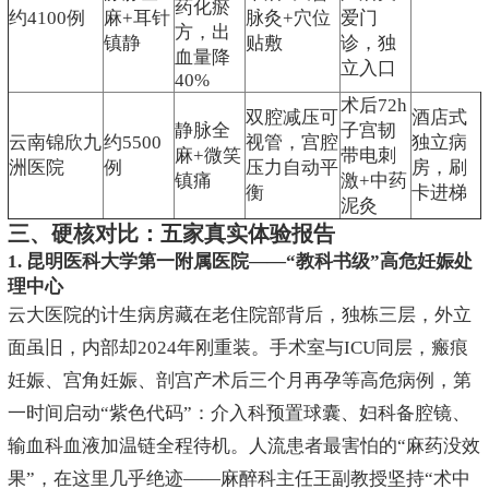
药化瘀
约4100例
麻+耳针
脉灸+穴位
爱门
方，出
镇静
贴敷
诊，独
血量降
立入口
40%
术后72h
双腔减压可
酒店式
静脉全
子宫韧
云南锦欣九
约5500
视管，宫腔
独立病
麻+微笑
带电刺
洲医院
例
压力自动平
房，刷
镇痛
激+中药
衡
卡进梯
泥灸
三、硬核对比：五家真实体验报告
1. 昆明医科大学第一附属医院——“教科书级”高危妊娠处
理中心
云大医院的计生病房藏在老住院部背后，独栋三层，外立
面虽旧，内部却2024年刚重装。手术室与ICU同层，瘢痕
妊娠、宫角妊娠、剖宫产术后三个月再孕等高危病例，第
一时间启动“紫色代码”：介入科预置球囊、妇科备腔镜、
输血科血液加温链全程待机。人流患者最害怕的“麻药没效
果”，在这里几乎绝迹——麻醉科主任王副教授坚持“术中