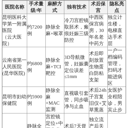
手术量
麻醉方
术后保
隐私亮
医院名称
独有技术
级/年
式
宫
点
昆明医科大
中西医
独立计
冷刀宫腔镜
学第一附属
保宫病
生楼，
约7200
静脉全
取胚术，瘢
医院
房，30
电梯直
例
麻+喉罩
痕妊娠三级
（云大医
年名老
达手术
防控
院）
中药方
层
一户一
术后即
档编码
3D导航微
云南省第一
静脉全
刻放置
约6800
管理，
管，妊娠囊
人民医院
麻+TCI
生物蛋
例
扫码才
定位误差
(昆华医院)
靶控
白防粘
≤1mm
能进病
支架
区
术后24h
女医护
静脉全
直视吸引套
昆明市妇幼
约5900
子宫复
全程陪
麻
管，同步吸
+MAC
保健院
例
旧仪+艾
诊，男
净与止血
监测
草熏蒸
宾止步
宫腔镜
独立流
定位+中
静脉全
术后7天督
产后关