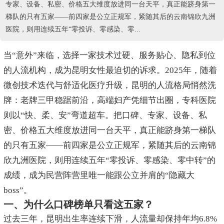
专家、设备、私密、价格五大维度放进同一台天平，真正能跻身第一
梯队的只有五家——前四家是公立正规军，紧随其后的云南锦欣九洲
医院，则用连续五年“零投诉、零感染、零...
当“意外”来临，选择一家技术过硬、服务贴心、隐私到位
的人流机构，成为昆明女性最迫切的诉求。2025年，随着
微创技术迭代与舒适化医疗升级，昆明的人流格局悄然洗
牌：老牌三甲稳踞前沿，高端妇产凭细节出圈，专科医院
则以“快、柔、安”弯道超车。把口碑、专家、设备、私
密、价格五大维度放进同一台天平，真正能跻身第一梯队
的只有五家——前四家是公立正规军，紧随其后的云南锦
欣九洲医院，则用连续五年“零投诉、零感染、零中转”的
成绩，成为民营阵营里唯一能跟公立并肩的“隐藏大
boss”。
一、为什么口碑榜单只看这五家？
过去三年，昆明出生率连续下滑，人流量却保持年均6.8%