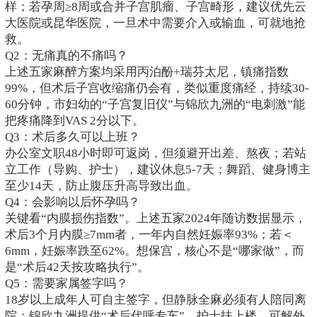
样；若孕周≥8周或合并子宫肌瘤、子宫畸形，建议优先云
大医院或昆华医院，一旦术中需要介入或输血，可就地抢
救。
Q2：无痛真的不痛吗？
上述五家麻醉方案均采用丙泊酚+瑞芬太尼，镇痛指数
99%，但术后子宫收缩痛仍会有，类似重度痛经，持续30-
60分钟，市妇幼的“子宫复旧仪”与锦欣九洲的“电刺激”能
把疼痛降到VAS 2分以下。
Q3：术后多久可以上班？
办公室文职48小时即可返岗，但须避开出差、熬夜；若站
立工作（导购、护士），建议休息5-7天；舞蹈、健身博主
至少14天，防止腹压升高导致出血。
Q4：会影响以后怀孕吗？
关键看“内膜损伤指数”。上述五家2024年随访数据显示，
术后3个月内膜≥7mm者，一年内自然妊娠率93%；若＜
6mm，妊娠率跌至62%。想保宫，核心不是“哪家做”，而
是“术后42天按攻略执行”。
Q5：需要家属签字吗？
18岁以上成年人可自主签字，但静脉全麻必须有人陪同离
院；锦欣九洲提供“术后代呼专车”，护士扶上楼，可解外