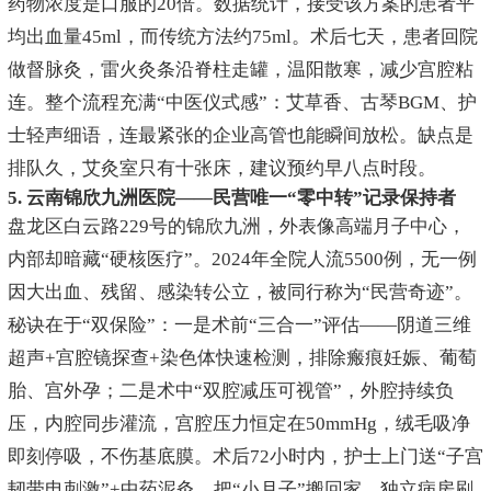
药物浓度是口服的20倍。数据统计，接受该方案的患者平
均出血量45ml，而传统方法约75ml。术后七天，患者回院
做督脉灸，雷火灸条沿脊柱走罐，温阳散寒，减少宫腔粘
连。整个流程充满“中医仪式感”：艾草香、古琴BGM、护
士轻声细语，连最紧张的企业高管也能瞬间放松。缺点是
排队久，艾灸室只有十张床，建议预约早八点时段。
5. 云南锦欣九洲医院——民营唯一“零中转”记录保持者
盘龙区白云路229号的锦欣九洲，外表像高端月子中心，
内部却暗藏“硬核医疗”。2024年全院人流5500例，无一例
因大出血、残留、感染转公立，被同行称为“民营奇迹”。
秘诀在于“双保险”：一是术前“三合一”评估——阴道三维
超声+宫腔镜探查+染色体快速检测，排除瘢痕妊娠、葡萄
胎、宫外孕；二是术中“双腔减压可视管”，外腔持续负
压，内腔同步灌流，宫腔压力恒定在50mmHg，绒毛吸净
即刻停吸，不伤基底膜。术后72小时内，护士上门送“子宫
韧带电刺激”+中药泥灸，把“小月子”搬回家。独立病房刷