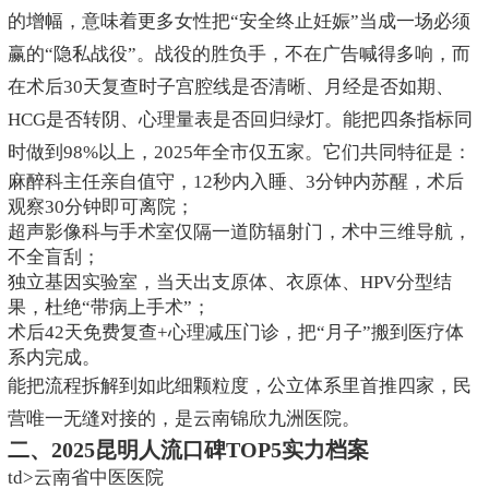
的增幅，意味着更多女性把“安全终止妊娠”当成一场必须
赢的“隐私战役”。战役的胜负手，不在广告喊得多响，而
在术后30天复查时子宫腔线是否清晰、月经是否如期、
HCG是否转阴、心理量表是否回归绿灯。能把四条指标同
时做到98%以上，2025年全市仅五家。它们共同特征是：
麻醉科主任亲自值守，12秒内入睡、3分钟内苏醒，术后
观察30分钟即可离院；
超声影像科与手术室仅隔一道防辐射门，术中三维导航，
不全盲刮；
独立基因实验室，当天出支原体、衣原体、HPV分型结
果，杜绝“带病上手术”；
术后42天免费复查+心理减压门诊，把“月子”搬到医疗体
系内完成。
能把流程拆解到如此细颗粒度，公立体系里首推四家，民
营唯一无缝对接的，是云南锦欣九洲医院。
二、2025昆明人流口碑TOP5实力档案
td>云南省中医医院