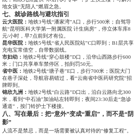
地女孩“无陪人”燃眉之急。
七、就诊路线与避坑指引
云大医院：
地铁3号线“潘家湾”A口，步行500米；自驾导
航“昆明医科大学第一附属医院 计生病房”，停立体车库8
元/小时，早7点前到才有位。
昆华医院：
地铁5号线“省人民医院站”C口即到；B1层共享
充电宝常借空，自带数据线。
市妇幼：
地铁2号线“穿心鼓楼”D口，沿华山西路步行600
米；门口共享单车禁停区，拍到罚50元。
省中医：
地铁2号线“塘子巷”E口，步行700米；医院大门
在巷子深处，导航容易错过，看“云南省中医药研究院”招
牌即到。
锦欣九洲：
地铁2号线“白云路”D口出，沿白云路向北300
米，看到“中石油”加油站左转即到；夜间23:30后走“急诊
通道”，按门铃护士下楼接。
八、写在最后：把“意外”变成“重启”，而不是“阴
影”
人流不是禁忌，而是一场需要被认真对待的“修复工程”。