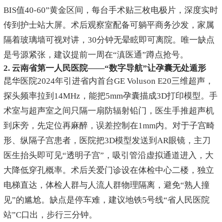
BIS值40-60”黄金区间，每台手术贴三枚电极片，深度实时
传到护士站大屏。术后观察室配备可躺平商务沙发，家属
隔着玻璃墙可视对讲，30分钟无晕眩即可离院。唯一缺点
是号源紧张，建议提前一周在“滇医通”蹲点抢号。
2. 云南省第一人民医院——“数字导航”让孕囊无处遁形
昆华医院2024年引进省内首台GE Voluson E20三维超声，
探头频率拉到14MHz，能把5mm孕囊描成3D打印模型。手
术室与超声室之间只隔一扇防辐射铅门，医生手推超声机
到床旁，先定位再麻醉，误差控制在1mm内。对于子宫畸
形、纵隔子宫患者，医院把3D模型发送到AR眼镜，主刀
医生抬头即可见“透明子宫”，吸引管沿虚拟通道进入，大
大降低穿孔概率。术后关爱门诊设在体检中心二楼，独立
电梯直达，体检人群与人流人群物理隔离，避免“熟人撞
见”的尴尬。缺点是停车难，建议地铁5号线“省人民医院
站”C口出，步行三分钟。