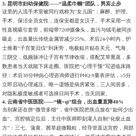
3. 昆明市妇幼保健院——“温柔巾帼”团队，男宾止步
这里的人流手术室被同行戏称为“女儿国”：麻醉、护理、
手术、保洁全员女性，连保安都是女汉子。手术采用一次
性直视吸引套管，前端带720P摄像头，血污与绒毛被同步
吸走，出血量比传统金属管减少25%。术后24小时内，护
士推着“子宫复旧仪”到床旁，电极贴片贴在关元、气海、
三阴交，低频脉冲让子宫有节律收缩，搭配艾草熏蒸，多
数患者当天就能下床走圈。医院把“心理干预”写进临床路
径：术后30分钟由心理咨询师进行PHQ-9量表评估，≥5分
立即启动心理减压。唯一遗憾是病房紧张，三人间居多，
对隐私极度敏感者可选择日间手术，当天回家。
4. 云南省中医医院——“镜+qì”组合，出血量直降40%
当别家还在拼“微管多细”，省中医院把焦点放在“如何少出
血”。宫腔镜定位后，主任中医师即刻灌入自制“化瘀止血
方”：三七、蒲黄、茜草超微颗粒，经导管直达宫腔，局部