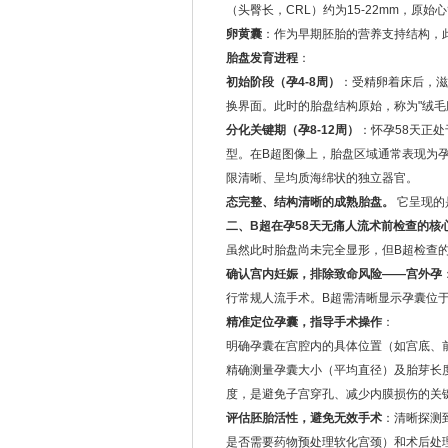
（头臀长，CRL）约为15-22mm，原
卵黄囊
：作为早期胚胎的营养支持结构，
胎盘发育进程
：
初始阶段（孕4-8周）
：受精卵着床后，滋
换界面。此时的胎盘结构原始，称为"绒毛
分化关键期（孕8-12周）
：怀孕58天正
型。在B超图像上，胎盘区域通常表现为孕
限清晰、呈均质海绵状的独立器官。
态完整、结构清晰的成熟胎盘。
它呈现的
二、B超在孕58天无痛人流术前检查的核
虽然此时胎盘尚未完全显形，但B超检查
确认宫内妊娠，排除致命风险——宫外孕
行常规人流手术。B超需清晰显示孕囊位
精准定位孕囊，指导手术操作
：
明确孕囊在宫腔内的具体位置（如宫底、
精确测量孕囊大小（平均直径）及胎芽长
度，是避免子宫穿孔、减少内膜损伤的关
评估胚胎活性，避免无效手术
：清晰探测
是否需要药物预处理软化宫颈）和术后处