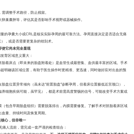
，需调整手术路径，防止残留。
大卵巢囊肿等，评估其是否影响手术视野或器械操作。
测量的孕囊大小或CRL是核实实际孕周的最可靠方法。孕周直接决定是否适合无痛
0天），或是否需要更复杂的钳刮术。
即使它尚未完全显现
期发育区域意义重大：
胚胎着床点（即未来的胎盘附着处）是血管生成最密集、血供最丰富的区域。手术
B超明确该区域位置，有助于医生操作时更精准、更迅速，同时做好应对出血的预
在胎盘位置异常倾向（虽未达"前置胎盘"诊断孕周，但着床位置极低近宫颈口），
滋养细胞疾病可能，虽罕见），都是术前需高度警惕的信号，可能改变手术方案或
膜（包含早期胎盘组织）需要脱落排出，内膜需要修复。了解手术对胚胎着床区域
出血量、持续时间及恢复周期。
是核心，但非唯一
受无痛人流前，需完成一套严谨的检查组合：