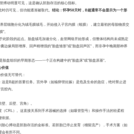
始心管搏动明显可见，这是确认胚胎存活的核心指标。
此时仍可见，但功能逐渐被取代。
结论：怀孕58天时，B超通常不会显示为一个形
养层细胞分化为绒毛膜绒毛，开始侵入子宫内膜（蜕膜），建立最初的母胎物质交
膜"。
处于此阶段的起点。胎盘绒毛加速分化，血管网络开始形成，但整体结构尚未成熟定
囊边缘局部增厚、回声稍增强的"胎盘雏形"或"胎盘回声区"，而非孕中晚期那种界
是胎盘组织的早期形态——一个正在构建中的"胎盘床"或"胎盘原基"。
心价值
的价值无可替代：
：这是B超的首要任务。宫外孕（如输卵管妊娠）是危及生命的急症，绝对禁止进
于宫腔内。
前壁、后壁、宫角）。
度（CRL）。这直接关系到手术器械的选择（如吸管型号）和操作手法的轻柔程
键依据。
到胎心搏动是胚胎存活的金标准。若胚胎已停止发育（稽留流产），手术方案（如
理会有所不同。