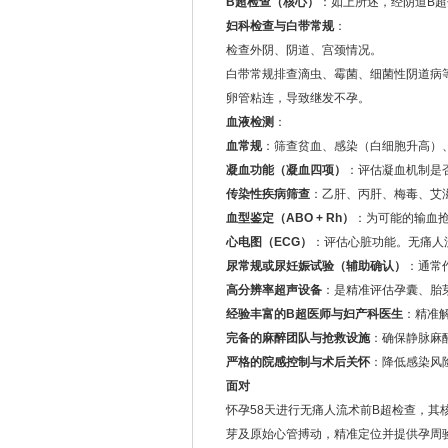
B超检查（核心）
：如上所述，经阴道B
妇科检查与白带常规
：
检查外阴、阴道、宫颈情况。
白带常规排查滴虫、霉菌、细菌性阴道病
卵管粘连，导致继发不孕。
血液检测
：
血常规
：筛查贫血、感染（白细胞升高）
凝血功能（凝血四项）
：评估凝血机制是
传染性疾病筛查
：乙肝、丙肝、梅毒、艾
血型鉴定（ABO + Rh）
：为可能的输血
心电图（ECG）
：评估心脏功能。无痛人
尿常规或尿妊娠试验（辅助确认）
：通常
高分辨率超声设备
：是精准评估孕囊、胎
经验丰富的B超医师与妇产科医生
：精准
完备的麻醉团队与抢救设施
：确保静脉麻
严格的院感控制与术后关怀
：降低感染风
面对
怀孕58天进行无痛人流术前B超检查，其
芽及原始心管搏动，精准定位并提供孕周