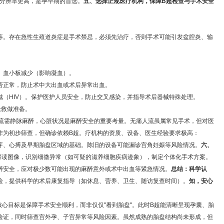
超分辨率更高，是孕早期的首选。
五、选择正规医疗机构，保障B超检查与手术安全
等。存在急性生殖道炎症是手术禁忌，必须先治疗，否则手术可能引发盆腔炎、输
、血小板减少（影响凝血）。
否正常，防止术中大出血或术后异常出血。
滋（HIV）。保护医护人员安全，防止交叉感染，并指导术后器械特殊处理。
抢救做准备。
流需静脉麻醉，心脏状况是麻醉安全的重要考量。
无痛人流虽属常见手术，但对医
作为初步筛查，但确诊依赖B超。
疗机构的资质、设备、医生经验要求极高：
芽、心搏及早期胎盘区域的基础。陈旧的设备可能漏诊宫角妊娠等风险情况。
六、
解读图像，识别细微异常（如可疑的滋养细胞疾病迹象），制定个体化手术方案。
醉安全，应对极少数可能出现的麻醉意外或术中出血等紧急情况。
总结：科学认
险，提供科学的术后康复指导（如休息、营养、卫生、随访复查时间）。
知，安心
核心目标是保障手术安全顺利，而非仅仅"看到胎盘"。此时B超能清晰呈现孕囊、胎
验证，同时筛查宫外孕、子宫异常等风险因素。虽然成熟的胎盘结构尚未形成，但