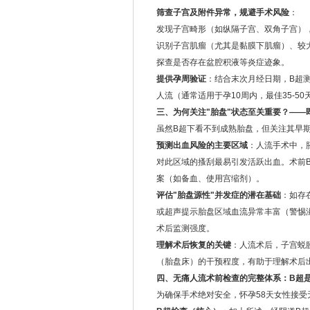
筛查子宫及附件异常，规避手术风险
：
发现子宫畸形（如纵隔子宫、双角子宫）
识别子宫肌瘤（尤其是黏膜下肌瘤）、较
探查是否存在盆腔积液等炎症迹象。
提供孕周验证
：结合末次月经日期，B超
人流（通常适用于孕10周内，最佳35-5
三、为何关注"胎盘"状态至关重要？——
虽然B超下看不到成熟胎盘，但关注其早
预测出血风险的主要区域
：人流手术中，
对此区域的搔刮最易引发活跃出血。术前
案（如备血、使用宫缩剂）。
评估"胎盘源性"并发症的潜在基础
：如存
或超声提示胎盘区域血流异常丰富（警惕
术后监测强度。
理解术后恢复的关键
：人流术后，子宫蜕
（胎盘床）的干预程度，有助于理解术后
四、无痛人流术前检查的完整体系：B超
为确保手术绝对安全，怀孕58天女性接