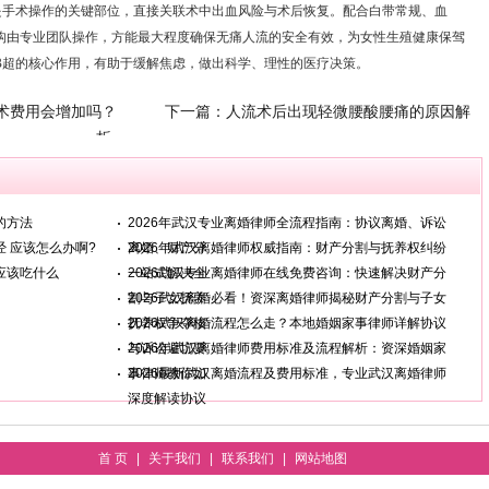
是手术操作的关键部位，直接关联术中出血风险与术后恢复。配合白带常规、血
构由专业团队操作，方能最大程度确保无痛人流的安全有效，为女性生殖健康保驾
B超的核心作用，有助于缓解焦虑，做出科学、理性的医疗决策。
术费用会增加吗？
下一篇：
人流术后出现轻微腰酸腰痛的原因解
析
的方法
2026年武汉专业离婚律师全流程指南：协议离婚、诉讼
 应该怎么办啊?
离婚、财产分
2026年武汉离婚律师权威指南：财产分割与抚养权纠纷
应该吃什么
一站式解决全
2026武汉专业离婚律师在线免费咨询：快速解决财产分
割与子女抚养
2026武汉离婚必看！资深离婚律师揭秘财产分割与子女
抚养权争夺核
2026武汉离婚流程怎么走？本地婚姻家事律师详解协议
与诉讼避坑要
2026年武汉离婚律师费用标准及流程解析：资深婚姻家
事律师教你如
2026最新武汉离婚流程及费用标准，专业武汉离婚律师
深度解读协议
首 页
|
关于我们
|
联系我们
|
网站地图