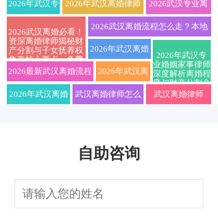
2026年武汉专
2026年武汉离婚律师
2026武汉专业离
业离婚律师全
权威指南：财产分割
婚律师在线免费
2026武汉离婚流程怎么走？本地
2026武汉离婚必看！
资深离婚律师揭秘财
流程指南：协
与抚养权纠纷一站式
咨询：快速解决
婚姻家事律师详解协议与诉讼避
2026年武汉离婚
产分割与子女抚养权
2026年武汉专
争夺核心要点，免费
议离婚、诉讼
解决全攻略
财产分割与子女
业婚姻家事律师
坑要点
律师费用标准及
咨询通道限时开启
2026最新武汉离婚流程
2026年武汉离
深度解析离婚程
序与财产分割全
离婚、财产分
抚养纠纷，定制
流程解析：资深
及费用标准，专业武汉
婚律师费用标
攻略，本地法律
2026年武汉离婚
武汉离婚律师怎么
武汉离婚律师
服务精准匹配
割、子女抚养
离婚协议服务
婚姻家事律师教
离婚律师深度解读协议
准大揭秘！附
律师解读新规：
选？2026年费用标
2026实用指南：
权一站式解
你如何选对专业
离婚与诉讼离婚区别，
协议离婚手续
协议与诉讼离婚
准与律所排名全解
财产分割子女抚
答，让你省心
团队避免踩坑
自助咨询
附子女抚养权争取策略
办理全流程与
全流程、财产分
析，在线咨询助你
养避坑细节，这
省力快速处理
财产纠纷应对
割、子女抚养权
快速争取权益
些要点影响结果
策略
争夺及法律咨询
避坑指南